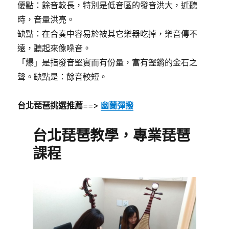
優點：餘音較長，特別是低音區的發音洪大，近聽
時，音量洪亮。
缺點：在合奏中容易於被其它樂器吃掉，樂音傳不
遠，聽起來像噪音。
「爆」是指發音堅實而有份量，富有鏗鏘的金石之
聲。缺點是：餘音較短。
台北琵琶挑選推薦==>
幽蘭彈撥
台北琵琶教學，專業琵琶
課程