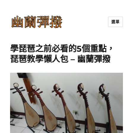
選單
幽蘭彈撥
學琵琶之前必看的5個重點，
琵琶教學懶人包 – 幽蘭彈撥