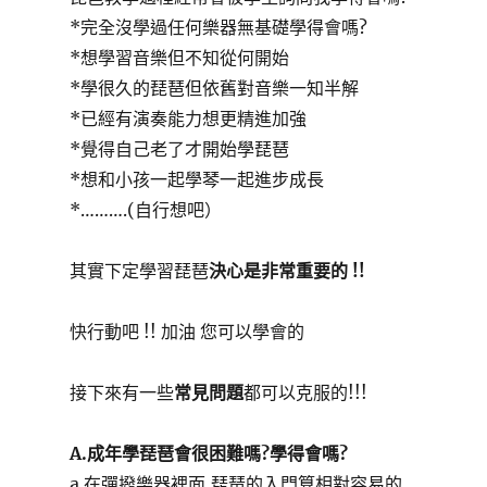
*完全沒學過任何樂器無基礎學得會嗎?
*想學習音樂但不知從何開始
*學很久的琵琶但依舊對音樂一知半解
*已經有演奏能力想更精進加強
*覺得自己老了才開始學琵琶
*想和小孩一起學琴一起進步成長
*……….(自行想吧）
其實下定學習琵琶
決心是非常重要的 !!
快行動吧 !! 加油 您可以學會的
接下來有一些
常見問題
都可以克服的!!!
A.成年學琵琶會很困難嗎?學得會嗎?
a 在彈撥樂器裡面,琵琶的入門算相對容易的,