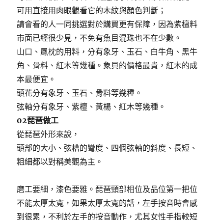
可用直接用肉眼觀看它的木紋與顏色判斷；
請會看的人一同挑選對於購買更有保障，因為紫檀料
市面已經很少見，不免有魚目混珠也不在少數。
山口、鳳枕的用料，分有象牙、玉石、白牛角、黑牛
角、骨料、紅木等幾種。象貝的價格最貴，紅木的成
本最便宜。
頭花分有象牙、玉石、骨料等幾種。
弦軸分有象牙、紫檀、黃楊、紅木等幾種。
02琵琶做工
從琵琶外形來說，
頭部的大小、弦槽的彎度、四個弦軸的斜度、長短、
粗細都以對稱美觀為主。
磨工要細，漆色要雅。琵琶頸部相位及品位第一把位
不能太厚太寬，如果太厚太寬的話，左手按音時會感
到很累，不利於左手的按音動作，尤其女性手指較短