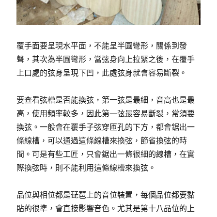
覆手面要呈現水平面，不能呈半圓彎形，關係到發
聲，其次為半圓彎形，當弦身向上拉緊之後，在覆手
上口處的弦身呈現下凹，此處弦身就會容易斷裂。
要查看弦槽是否能換弦，第一弦是最細，音高也是最
高，使用頻率較多，因此第一弦最容易斷裂，常須要
換弦。一般會在覆手子弦穿匝孔的下方，都會鋸出一
條線槽，可以通過這條線槽來換弦，節省換弦的時
間。可是有些工匠，只會鋸出一條很細的線槽，在實
際換弦時，則不能利用這條線槽來換弦。
品位與相位都是琵琶上的音位裝置，每個品位都要黏
貼的很準，會直接影響音色。尤其是第十八品位的上