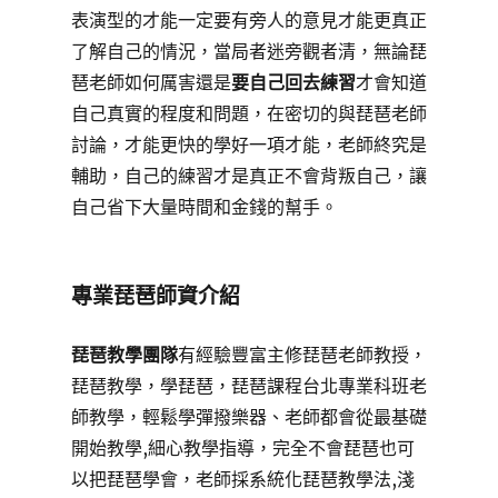
表演型的才能一定要有旁人的意見才能更真正
了解自己的情況，當局者迷旁觀者清，無論琵
琶老師如何厲害還是
要自己回去練習
才會知道
自己真實的程度和問題，在密切的與琵琶老師
討論，才能更快的學好一項才能，老師終究是
輔助，自己的練習才是真正不會背叛自己，讓
自己省下大量時間和金錢的幫手。
專業琵琶師資介紹
琵琶教學團隊
有經驗豐富主修琵琶老師教授，
琵琶教學，學琵琶，琵琶課程台北專業科班老
師教學，輕鬆學彈撥樂器、老師都會從最基礎
開始教學,細心教學指導，完全不會琵琶也可
以把琵琶學會，老師採系統化琵琶教學法,淺