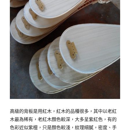
高級的背板是用紅木，紅木的品種很多，其中以老紅
木最為稀有，老紅木顏色較深，大多呈紫紅色，有的
色彩近似紫檀，只是顏色較淺，紋理細膩，密度、手