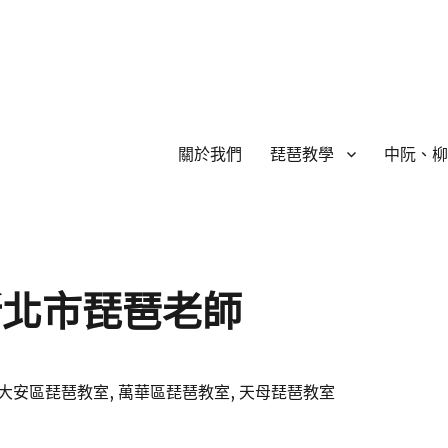
關於我們
琵琶教學
中阮、柳
撥家教，輕鬆學彈撥樂器,老師都會從最基礎開始教學,細心教學指導，出租琵琶,
新北市琵琶老師
大安區琵琶教室, 萬華區琵琶教室, 天母琵琶教室