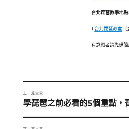
台北琵琶教學地點
1.
台北琵琶教室
:
有意願者請先備簡
文
上一篇文章
章
學琵琶之前必看的5個重點，琵
上
一
導
篇
覽
文
下一篇文章