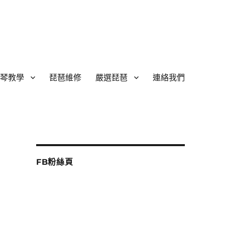
琴教學
琵琶維修
嚴選琵琶
連絡我們
中阮等國樂器,商業演出-幽蘭彈撥
FB粉絲頁