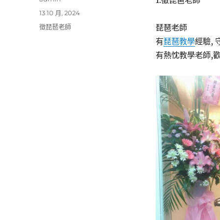
1.徵琵琶老師
者
發
13 10 月, 2024
佈
分
徵琵琶老師
琵琶老師
日
類
有
琵琶教學
經驗,
期:
有熱忱教學老師,歡迎