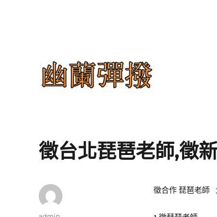
台北 多位有經驗國樂系師資琵琶教學,柳葉琴教學,中阮教學,彈
幽蘭彈撥
徵台北琵琶老師,徵
徵合作 琵琶老師 
作
admin