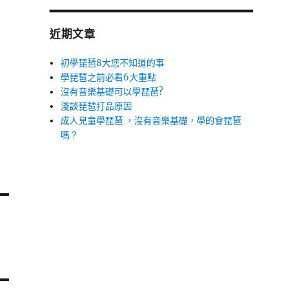
近期文章
初學琵琶8大您不知道的事
學琵琶之前必看6大重點
沒有音樂基礎可以學琵琶?
淺談琵琶打品原因
成人兒童學琵琶 ，沒有音樂基礎，學的會琵琶
嗎？