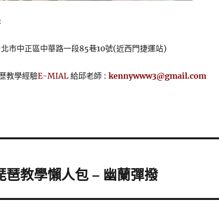
:
 台北市中正區中華路一段85巷10號(近西門捷運站)
歷教學經驗
E-MIAL
給邱老師 :
kennywww3@gmail.com
琶教學懶人包 – 幽蘭彈撥