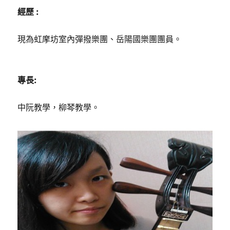
經歷 :
現為虹摩坊室內彈撥樂團、岳陽國樂團團員。
專長:
中阮教學，柳琴教學。